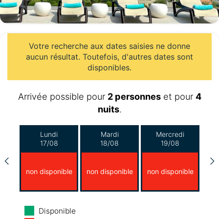
Votre recherche aux dates saisies ne donne
aucun résultat. Toutefois, d'autres dates sont
disponibles.
Arrivée possible pour
2 personnes
et pour
4
nuits
.
Lundi
Mardi
Mercredi
17/08
18/08
19/08
non disponible
non disponible
non disponible
Jeudi
Vendredi
Samedi
Disponible
20/08
21/08
22/08