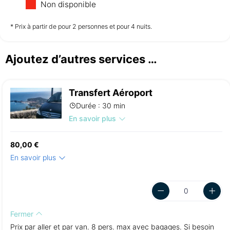
Non disponible
non disponible
non disponible
non disponible
* Prix à partir de pour 2 personnes et pour 4 nuits.
Ajoutez d’autres services …
Dimanche
23/08
Transfert Aéroport
non disponible
Durée : 30 min
En savoir plus
80,00 €
En savoir plus
Fermer
Prix par aller et par van. 8 pers. max avec bagages. Si besoin